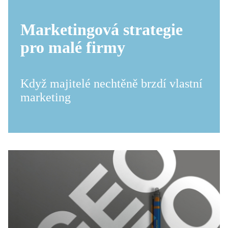
Marketingová strategie
pro malé firmy
Když majitelé nechtěně brzdí vlastní
marketing