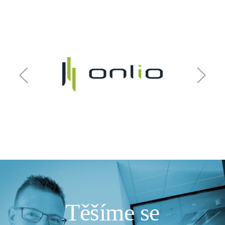
Pre
Ne
vio
xt
us
Těšíme se