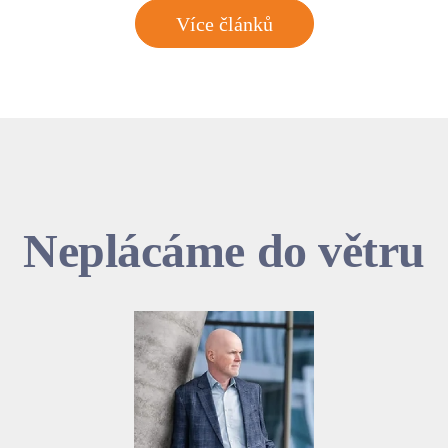
Více článků
Neplácáme do větru