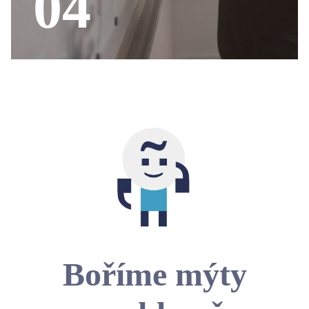
04
Boříme mýty