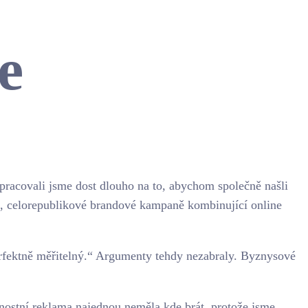
e
lupracovali jsme dost dlouho na to, abychom společně našli
ní, celorepublikové brandové kampaně kombinující online
perfektně měřitelný.“ Argumenty tehdy nezabraly. Byznysové
onnostní reklama najednou neměla kde brát, protože jsme