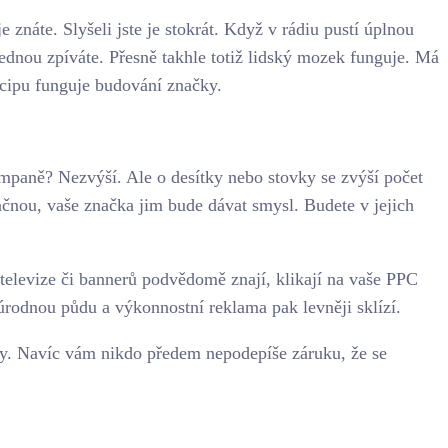
 znáte. Slyšeli jste je stokrát. Když v rádiu pustí úplnou
najednou zpíváte. Přesně takhle totiž lidský mozek funguje. Má
ncipu funguje budování značky.
ampaně? Nezvýší. Ale o desítky nebo stovky se zvýší počet
začnou, vaše značka jim bude dávat smysl. Budete v jejich
 televize či bannerů podvědomě znají, klikají na vaše PPC
rodnou půdu a výkonnostní reklama pak levněji sklízí.
ky. Navíc vám nikdo předem nepodepíše záruku, že se