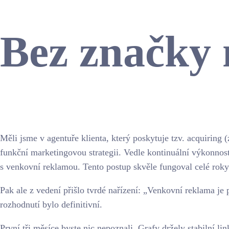
Bez značky 
Měli jsme v agentuře klienta, který poskytuje tzv. acquiring
funkční marketingovou strategii. Vedle kontinuální výkonnos
s venkovní reklamou. Tento postup skvěle fungoval celé roky
Pak ale z vedení přišlo tvrdé nařízení: „Venkovní reklama j
rozhodnutí bylo definitivní.
První tři měsíce byste nic nepoznali. Grafy držely stabilní 