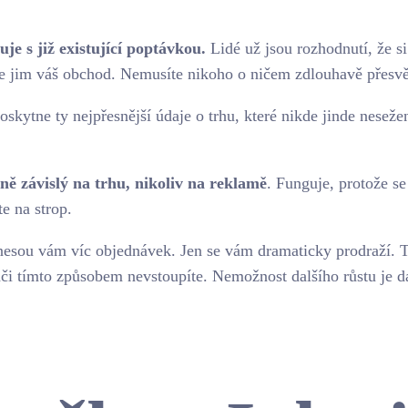
je s již existující poptávkou.
Lidé už jsou rozhodnutí, že si 
 jim váš obchod. Nemusíte nikoho o ničem zdlouhavě přesvě
skytne ty nejpřesnější údaje o trhu, které nikde jinde nesežen
ně závislý na trhu, nikoliv na reklamě
. Funguje, protože se
te na strop.
ou vám víc objednávek. Jen se vám dramaticky prodraží. Tent
áči tímto způsobem nevstoupíte. Nemožnost dalšího růstu je d