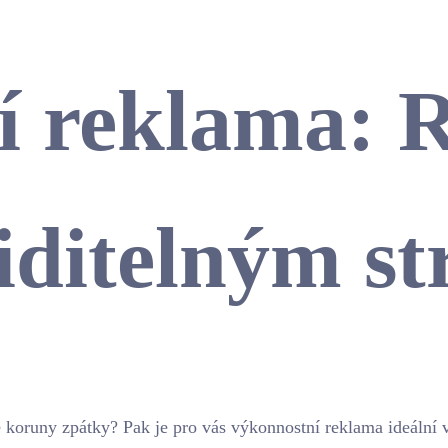
 reklama: R
viditelným s
 koruny zpátky? Pak je pro vás výkonnostní reklama ideální v