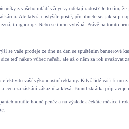
sničky z vašeho mládí vždycky udělají radost? Je to tím, že je
aškárnu. Ale když ji uslyšíte posté, přistihnete se, jak si ji 
 nezná, to ignoruje. Nebo se tomu vyhýbá. Právě na tomto pri
Zvýší se vaše prodeje ze dne na den se spuštěním bannerové k
ří sice teď nákup vůbec neřeší, ale až o něm za rok uvažovat 
 efektivitu vaší výkonnostní reklamy. Když lidé vaši firmu z
cena za získání zákazníka klesá. Brand zkrátka připravuje ú
aních utratíte hodně peněz a na výsledek čekáte měsíce i ro
te.