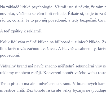
Na základě lidské psychologie. Všimli jste si někdy, že vám pí
novinku, většinou se vám líbit nebude. Říkáte si, co je to za š
rád to, co zná. Je to pro něj povědomé, a tedy bezpečné. Co
A teď zpátky k reklamě.
Kolik lidí vám reálně klikne na billboard u silnice? Nikdo. 
lidí, kteří o vás začnou uvažovat. A hlavně zasáhnete ty, kte
podvědomí.
Viditelný brand má navíc snadno měřitelný sekundární vliv na
reklamy mnohem raději. Konverzní poměr vašeho webu roste a 
Tento přístup má ale i odvrácenou stranu. V brandových kamp
investice vrátí. Bez tohoto risku ale velký byznys nevybuduje