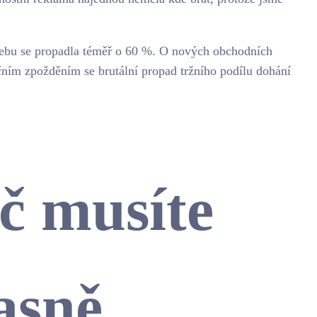
webu se propadla téměř o 60 %. O nových obchodních
čním zpožděním se brutální propad tržního podílu dohání
oč musíte
asně