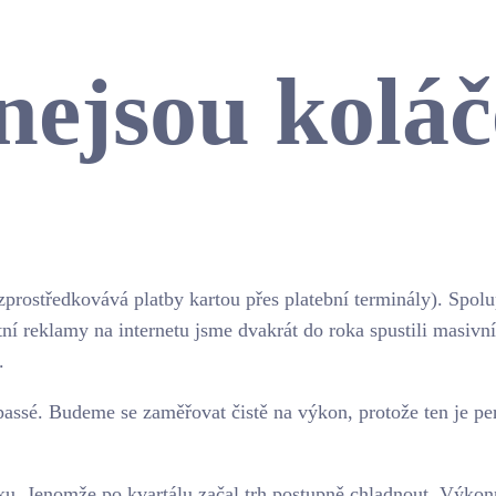
nejsou koláč
 (zprostředkovává platby kartou přes platební terminály). Spo
tní reklamy na internetu jsme dvakrát do roka spustili masiv
.
e passé. Budeme se zaměřovat čistě na výkon, protože ten je 
linku. Jenomže po kvartálu začal trh postupně chladnout. Výk