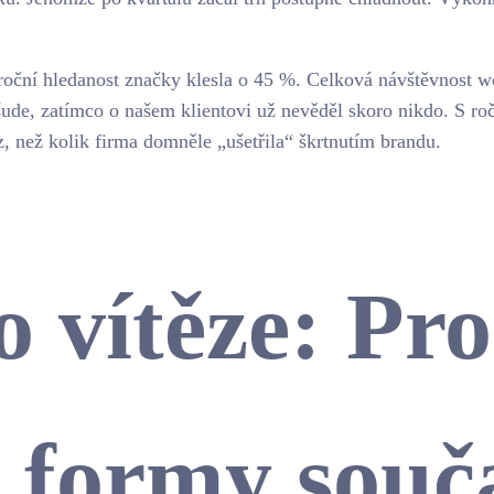
roční hledanost značky klesla o 45 %. Celková návštěvnost 
ude, zatímco o našem klientovi už nevěděl skoro nikdo. S ro
z, než kolik firma domněle „ušetřila“ škrtnutím brandu.
o vítěze: Pr
 formy souč