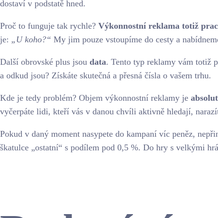
dostaví v podstatě hned.
Proč to funguje tak rychle?
Výkonnostní reklama totiž pracu
je:
„U koho?“
My jim pouze vstoupíme do cesty a nabídneme
Další obrovské plus jsou
data
. Tento typ reklamy vám totiž po
a odkud jsou? Získáte skutečná a přesná čísla o vašem trhu.
Kde je tedy problém? Objem výkonnostní reklamy je
absolut
vyčerpáte lidi, kteří vás v danou chvíli aktivně hledají, narazí
Pokud v daný moment nasypete do kampaní víc peněz, nepřines
škatulce „ostatní“ s podílem pod 0,5 %. Do hry s velkými hr