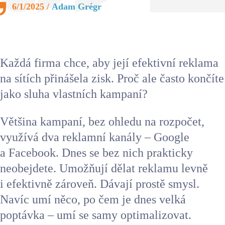
6/1/2025 /
Adam Grégr
Reklama
Každá firma chce, aby její efektivní reklama
Komunikace s médii
na sítích přinášela zisk. Proč ale často končíte
jako sluha vlastních kampaní?
Většina kampaní, bez ohledu na rozpočet,
Konzultace
využívá dva reklamní kanály – Google
a Facebook. Dnes se bez nich prakticky
neobejdete. Umožňují dělat reklamu levně
Blog
i efektivně zároveň. Dávají prostě smysl.
Navíc umí něco, po čem je dnes velká
poptávka – umí se samy optimalizovat.
Reference