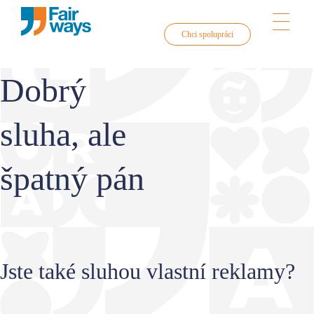
Chci spolupráci
Skip
Dobrý
Home
to
content
sluha, ale
O nás
špatný pán
Služby
Jste také sluhou vlastní reklamy?
Obsahový marketing