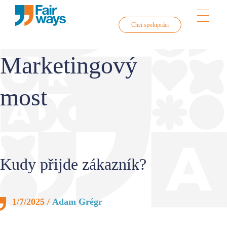
Chci spolupráci
Skip
Marketingový
Home
to
content
most
O nás
Kudy přijde zákazník?
Služby
1/7/2025 /
Adam Grégr
Obsahový marketing