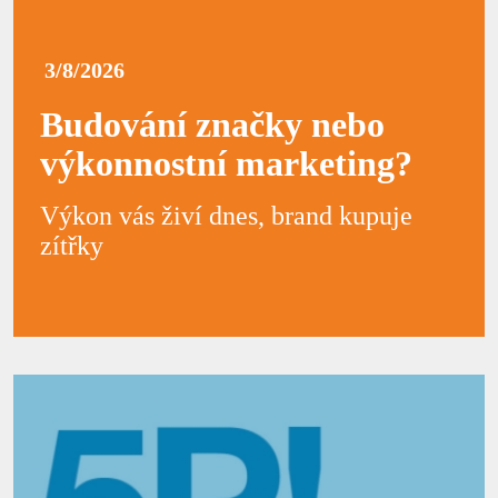
3/8/2026
Budování značky nebo
výkonnostní marketing?
Výkon vás živí dnes, brand kupuje
zítřky