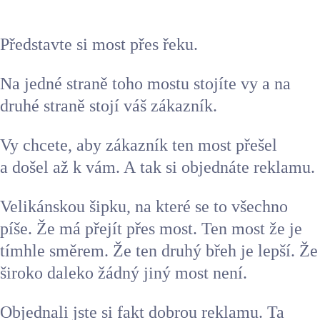
Reklama
Představte si most přes řeku.
Na jedné straně toho mostu stojíte vy a na
druhé straně stojí váš zákazník.
Komunikace s médii
Vy chcete, aby zákazník ten most přešel
a došel až k vám. A tak si objednáte reklamu.
Konzultace
Velikánskou šipku, na které se to všechno
píše. Že má přejít přes most. Ten most že je
Blog
tímhle směrem. Že ten druhý břeh je lepší. Že
široko daleko žádný jiný most není.
Reference
Objednali jste si fakt dobrou reklamu. Ta